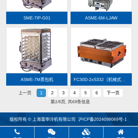
SME-7IP-G01
ASME-6M-LJAW
查看更多
查看更多
ASME-7M蒸包机
FC30D-2xS332（机械式控温）
上一页
1
2
3
4
5
6
下一页
第
1/6
页, 共
69
条信息
版权所有 © 上海富申冷机有限公司
沪ICP备2024098069号-1